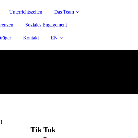
Unterrichtszeiten
Das Team
renzen
Soziales Engagement
träger
Kontakt
EN
n
!
Tik Tok