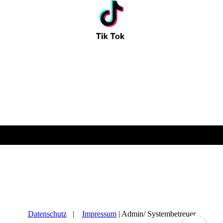
Schweinfurt Kyokushin e. V. / Videnin Dojo | Heckenweg 36
97422 Schweinfurt | +49 171 3020141 | swk-videnin-
dojo@gmx.de
Datenschutz
|
Impressum
| Admin/ Systembetreuer