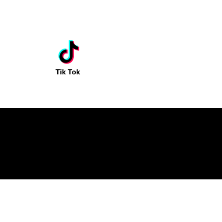
41 | swk-videnin-dojo@gmx.de