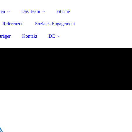
ten
Das Team
FitLine
Referenzen
Soziales Engagement
träger
Kontakt
DE