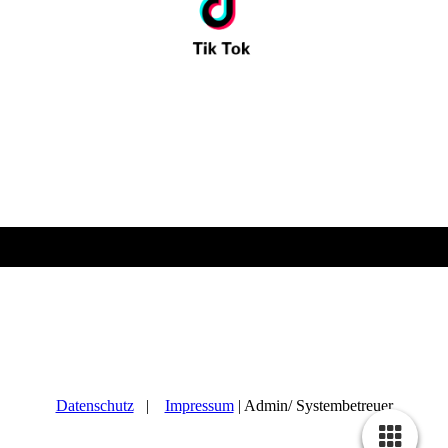
Schweinfurt Kyokushin e. V. / Videnin Dojo | Heckenweg 36
97422 Schweinfurt | +49 171 3020141 | swk-videnin-
dojo@gmx.de
Datenschutz
|
Impressum
| Admin/ Systembetreuer