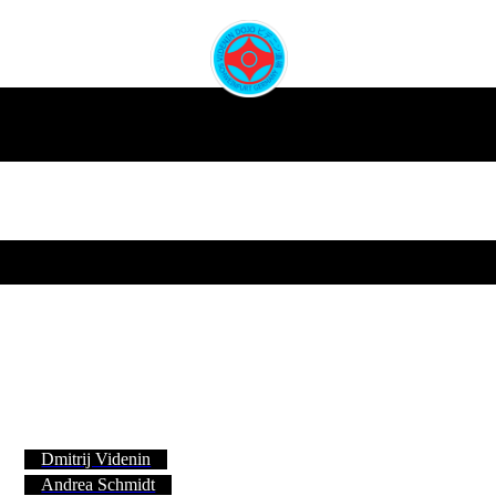
Dmitrij Videnin
Andrea Schmidt